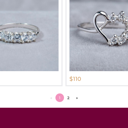
$110
«
1
2
»