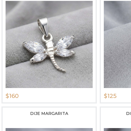
$160
$125
DIJE MARGARITA
D