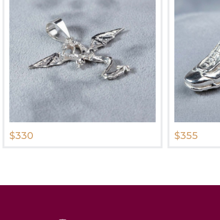
$330
$355