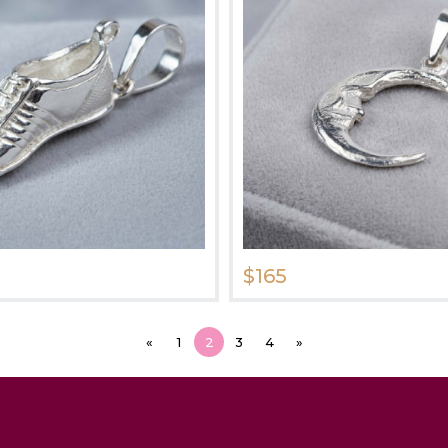
$165
«
1
2
3
4
»