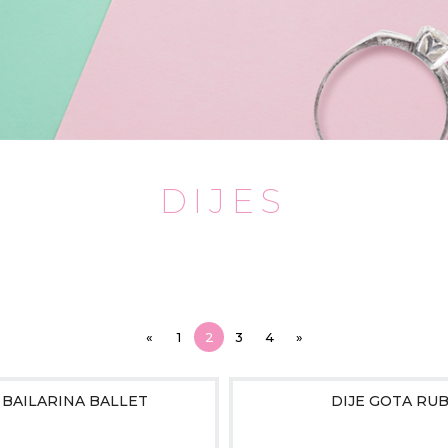
DIJES
«
1
2
3
4
»
 BAILARINA BALLET
DIJE GOTA RUB